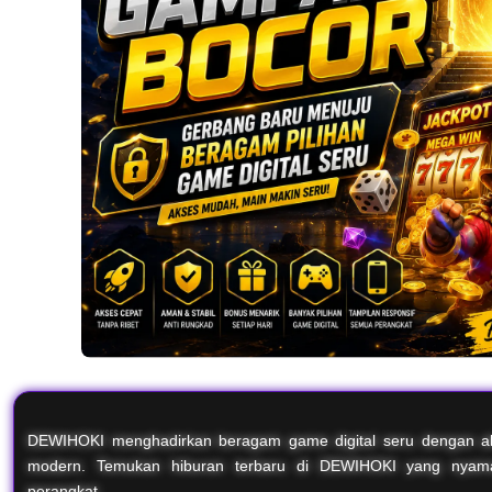
DEWIHOKI menghadirkan beragam game digital seru dengan aks
modern. Temukan hiburan terbaru di DEWIHOKI yang nyaman
perangkat